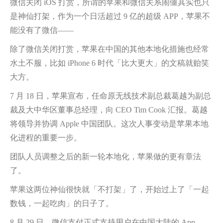
微信关闭 iOS 打赏，所谓的苹果和微信关系闹僵其实也只
是神仙打架，作为一个日活超过 9 亿的超级 APP，苹果不
能没有了微信——
除了微信关闭打赏，苹果在中国的其他本地化措施也经常
水土不服，比如 iPhone 6 时代「比大更大」的文稿就贻笑
大方。
7 月 18 日，苹果宣布，任命原无线技术副总裁葛越为副总
裁及大中华区董事总经理，向 CEO Tim Cook 汇报。葛越
将领导并协调 Apple 中国团队。这次人事变动是苹果本地
化进程的重要一步。
团队人员调整之后的新一轮本地化，苹果做的更有章法
了。
苹果这两位神仙很快就「不打架」了，开始过上了「一起
数钱，一起吃肉」的日子了。
8 月 29 日，微信支付正式支持用户在中国大陆的 App